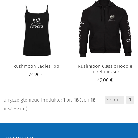
Rushmoon Ladies Top
Rushmoon Classic Hoodie
Jacket unsisex
24,90 €
49,00 €
Seiten:
1
angezeigte neue Produkte:
1
bis
18
(von
18
insgesamt)